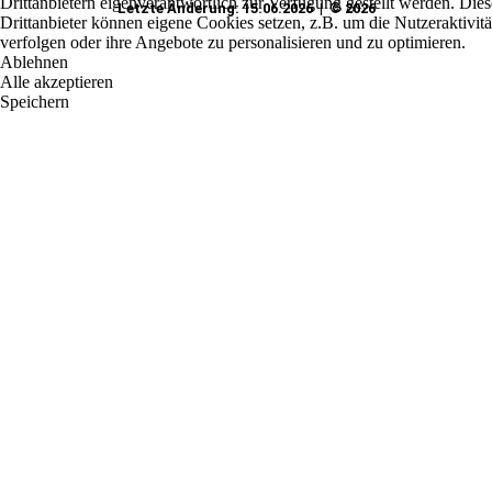
Drittanbietern eigenverantwortlich zur Verfügung gestellt werden. Dies
Letzte Änderung: 15.06.2026 | © 2026
Drittanbieter können eigene Cookies setzen, z.B. um die Nutzeraktivitä
verfolgen oder ihre Angebote zu personalisieren und zu optimieren.
Ablehnen
Alle akzeptieren
Speichern