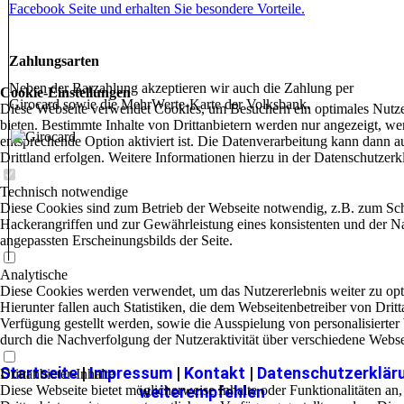
Facebook Seite und erhalten Sie besondere Vorteile.
Zahlungsarten
Neben der Barzahlung akzeptieren wir auch die Zahlung per
Cookie-Einstellungen
Girocard sowie die MehrWerte-Karte der Volksbank.
Diese Webseite verwendet Cookies, um Besuchern ein optimales Nutze
bieten. Bestimmte Inhalte von Drittanbietern werden nur angezeigt, we
entsprechende Option aktiviert ist. Die Datenverarbeitung kann dann a
Drittland erfolgen. Weitere Informationen hierzu in der Datenschutzerk
Technisch notwendige
Diese Cookies sind zum Betrieb der Webseite notwendig, z.B. zum Sc
Hackerangriffen und zur Gewährleistung eines konsistenten und der N
angepassten Erscheinungsbilds der Seite.
Analytische
Diese Cookies werden verwendet, um das Nutzererlebnis weiter zu opt
Hierunter fallen auch Statistiken, die dem Webseitenbetreiber von Dritt
Verfügung gestellt werden, sowie die Ausspielung von personalisierte
durch die Nachverfolgung der Nutzeraktivität über verschiedene Webse
Startseite
|
Impressum
|
Kontakt
|
Datenschutzerklär
Drittanbieter-Inhalte
Diese Webseite bietet möglicherweise Inhalte oder Funktionalitäten an,
weiterempfehlen