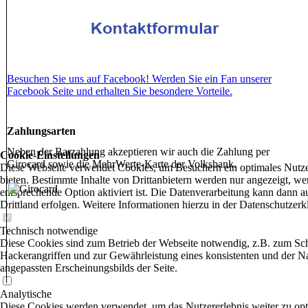
Besuchen Sie uns auf Facebook! Werden Sie ein Fan unserer
Facebook Seite und erhalten Sie besondere Vorteile.
Zahlungsarten
Neben der Barzahlung akzeptieren wir auch die Zahlung per
Cookie-Einstellungen
Girocard sowie die MehrWerte-Karte der Volksbank.
Diese Webseite verwendet Cookies, um Besuchern ein optimales Nutze
bieten. Bestimmte Inhalte von Drittanbietern werden nur angezeigt, we
entsprechende Option aktiviert ist. Die Datenverarbeitung kann dann a
Drittland erfolgen. Weitere Informationen hierzu in der Datenschutzerk
Technisch notwendige
Diese Cookies sind zum Betrieb der Webseite notwendig, z.B. zum Sc
Hackerangriffen und zur Gewährleistung eines konsistenten und der N
angepassten Erscheinungsbilds der Seite.
Analytische
Diese Cookies werden verwendet, um das Nutzererlebnis weiter zu opt