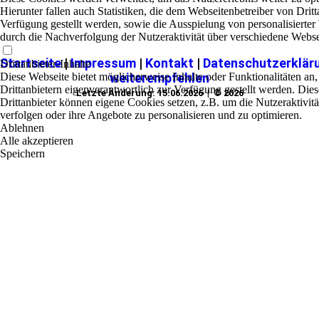
Hierunter fallen auch Statistiken, die dem Webseitenbetreiber von Dritt
Verfügung gestellt werden, sowie die Ausspielung von personalisierte
durch die Nachverfolgung der Nutzeraktivität über verschiedene Webse
Startseite
|
Impressum
|
Kontakt
|
Datenschutzerklär
Drittanbieter-Inhalte
Diese Webseite bietet möglicherweise Inhalte oder Funktionalitäten an,
weiterempfehlen
Drittanbietern eigenverantwortlich zur Verfügung gestellt werden. Dies
Letzte Änderung: 15.06.2026 | © 2026
Drittanbieter können eigene Cookies setzen, z.B. um die Nutzeraktivitä
verfolgen oder ihre Angebote zu personalisieren und zu optimieren.
Ablehnen
Alle akzeptieren
Speichern